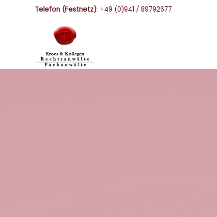
Skip
Telefon (Festnetz)
:
+49 (0)941 / 89792677
to
content